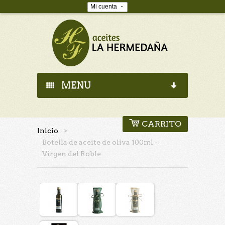
Mi cuenta
MENU
HOME
CARRITO
Inicio
>
QUIÉNES SOMOS
Botella de aceite de oliva 100ml -
Virgen del Roble
PRODUCTOS
DÓNDE ESTAMOS
ELABORACIÓN