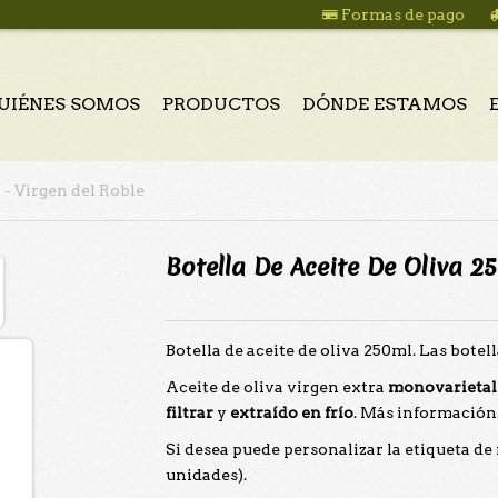
Formas de pago
UIÉNES SOMOS
PRODUCTOS
DÓNDE ESTAMOS
 - Virgen del Roble
Botella De Aceite De Oliva 25
Botella de aceite de oliva 250ml. Las botel
Aceite de oliva virgen extra
monovarietal
filtrar
y
extraído en frío
.
Más información
Si desea puede personalizar la etiqueta de
unidades).