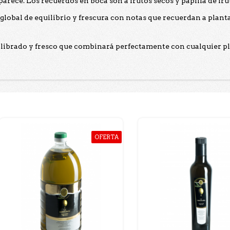
rece. Los recuerdos en boca son a frutos secos y papilla de frut
lobal de equilibrio y frescura con notas que recuerdan a plantas
uilibrado y fresco que combinará perfectamente con cualquier p
OFERTA