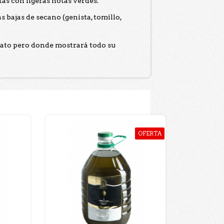
as con ligeras notas verdes.
 bajas de secano (genista, tomillo,
lato pero donde mostrará todo su
OFERTA