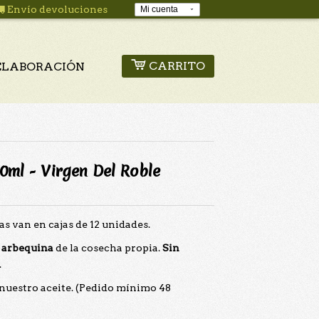
Envío devoluciones
Mi cuenta
CARRITO
ELABORACIÓN
0ml - Virgen Del Roble
las van en cajas de 12 unidades.
 arbequina
de la cosecha propia.
Sin
.
 nuestro aceite. (Pedido mínimo 48