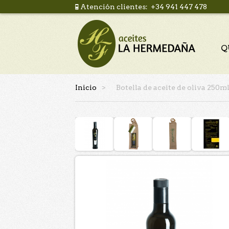
Atención clientes: +34 941 447 478
Q
Inicio
>
Botella de aceite de oliva 250ml